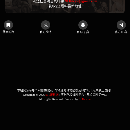
发送任意消息到邮箱
911blcgw@gmail.com
获取911爆料最新地址
回家的路
官方推特
官方QQ群
官方TG群
本站只为海外华人提供服务，非法律允许地区以及18岁以下用户禁止访问！
Copyright © 2026
911爆料网
| 实时吃瓜爆料平台 · 热点黑料第一站
All Rights Reserved. Powered by
911bl.com